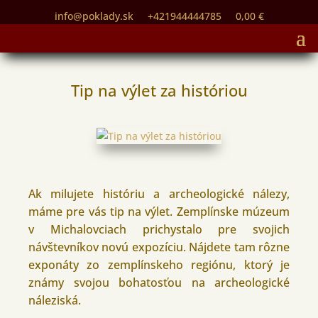
info@poklady.sk
+421944444785
0,00
€
Tip na výlet za históriou
Ak milujete históriu a archeologické nálezy,
máme pre vás tip na výlet. Zemplínske múzeum
v Michalovciach prichystalo pre svojich
návštevníkov novú expozíciu. Nájdete tam rôzne
exponáty zo zemplínskeho regiónu, ktorý je
známy svojou bohatosťou na archeologické
náleziská.