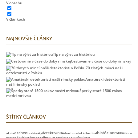
V obsahu
V článkoch
NAJNOVŠIE ČLÁNKY
Tip na výlet za históriou
Cestovanie v čase do doby rímskej
70 zlatých mincí našli
detektoristi v Poľsku
Amatérski detektoristi
našli rímsky poklad
Šperky staré 1500 rokov
medzi mrkvou
ŠTÍTKY ČLÁNKOV
archeo
história
detektor
akcia
brakteáty
DNA
drachma
dukát
festival
hrobka
ihlica
kelti
liptov
meč
mince
kampaň
latén
legend
manuál
mapa