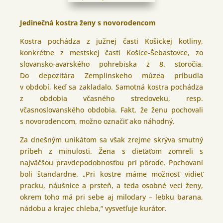
Jedinečná kostra ženy s novorodencom
Kostra pochádza z južnej časti Košickej kotliny,
konkrétne z mestskej časti Košice-Šebastovce, zo
slovansko-avarského pohrebiska z 8. storočia.
Do depozitára Zemplínskeho múzea pribudla
v období, keď sa zakladalo. Samotná kostra pochádza
z obdobia včasného stredoveku, resp.
včasnoslovanského obdobia. Fakt, že ženu pochovali
s novorodencom, možno označiť ako náhodný.
Za dnešným unikátom sa však zrejme skrýva smutný
príbeh z minulosti. Žena s dieťaťom zomreli s
najväčšou pravdepodobnosťou pri pôrode. Pochovaní
boli štandardne. „Pri kostre máme možnosť vidieť
pracku, náušnice a prsteň, a teda osobné veci ženy,
okrem toho má pri sebe aj milodary – lebku barana,
nádobu a krajec chleba,“ vysvetľuje kurátor.