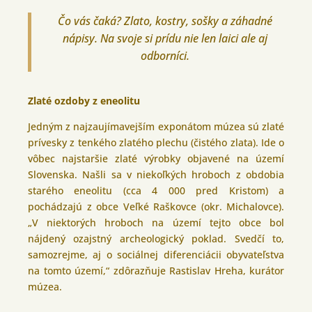
Čo vás čaká? Zlato, kostry, sošky a záhadné
nápisy. Na svoje si prídu nie len laici ale aj
odborníci.
Zlaté ozdoby z eneolitu
Jedným z najzaujímavejším exponátom múzea sú zlaté
prívesky z tenkého zlatého plechu (čistého zlata). Ide o
vôbec najstaršie zlaté výrobky objavené na území
Slovenska. Našli sa v niekoľkých hroboch z obdobia
starého eneolitu (cca 4 000 pred Kristom) a
pochádzajú z obce Veľké Raškovce (okr. Michalovce).
„V niektorých hroboch na území tejto obce bol
nájdený ozajstný archeologický poklad. Svedčí to,
samozrejme, aj o sociálnej diferenciácii obyvateľstva
na tomto území,“ zdôrazňuje Rastislav Hreha, kurátor
múzea.