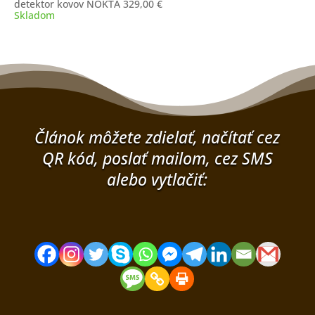
detektor kovov NOKTA
329,00
€
Skladom
Článok môžete zdielať, načítať cez
QR kód, poslať mailom, cez SMS
alebo vytlačiť: