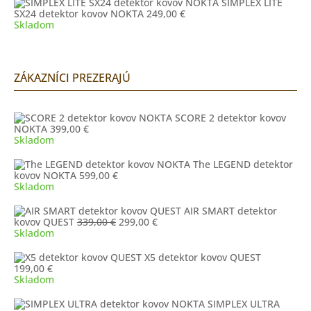
SIMPLEX LITE
SX24 detektor kovov NOKTA
249,00
€
Skladom
ZÁKAZNÍCI PREZERAJÚ
SCORE 2 detektor kovov
NOKTA
399,00
€
Skladom
The LEGEND detektor
kovov NOKTA
599,00
€
Skladom
AIR SMART detektor
Pôvodná
Aktuálna
kovov QUEST
339,00
€
299,00
€
cena
cena
Skladom
bola:
je:
339,00 €.
299,00 €.
X5 detektor kovov QUEST
199,00
€
Skladom
SIMPLEX ULTRA