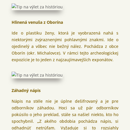
Hlinená venuša z Oborína
Ide o plastiku ženy, ktorá je vyobrazená nahá s
niektorými zvýraznenými pohlavnými znakmi. Ide o
ojedinelý a vôbec nie bežný nález. Pochádza z obce
Oborín (okr. Michalovce). V rámci tejto archeologickej
expozície je to jeden z najzaujímavejších exponátov.
Záhadný nápis
Nápis na stéle nie je úplne dešifrovaný a je pre
odborníkov záhadou. Hoci sa už pár odborníkov
pokúsilo o jeho preklad, stále sa našiel niekto, kto ho
spochybnil.
„
Z akého obdobia pochádza nápis, si
odhadnúť netrúfam. Vyžaduje si to rozsiahly