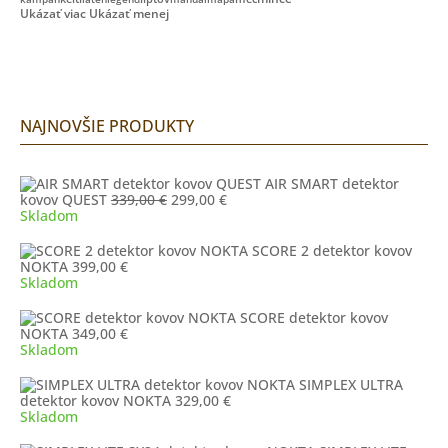
Ukázať viac
Ukázať menej
NAJNOVŠIE PRODUKTY
AIR SMART detektor
Pôvodná
Aktuálna
kovov QUEST
339,00
€
299,00
€
cena
cena
Skladom
bola:
je:
339,00 €.
299,00 €.
SCORE 2 detektor kovov
NOKTA
399,00
€
Skladom
SCORE detektor kovov
NOKTA
349,00
€
Skladom
SIMPLEX ULTRA
detektor kovov NOKTA
329,00
€
Skladom