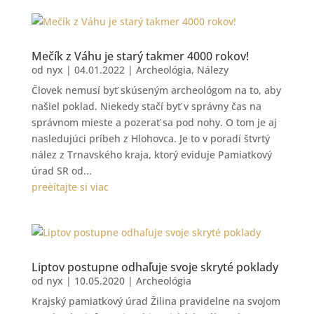
Mečík z Váhu je starý takmer 4000 rokov!
od
nyx
|
04.01.2022
|
Archeológia
,
Nálezy
Človek nemusí byť skúseným archeológom na to, aby
našiel poklad. Niekedy stačí byť v správny čas na
správnom mieste a pozerať sa pod nohy. O tom je aj
nasledujúci príbeh z Hlohovca. Je to v poradí štvrtý
nález z Trnavského kraja, ktorý eviduje Pamiatkový
úrad SR od...
preèítajte si viac
Liptov postupne odhaľuje svoje skryté poklady
od
nyx
|
10.05.2020
|
Archeológia
Krajský pamiatkový úrad Žilina pravidelne na svojom