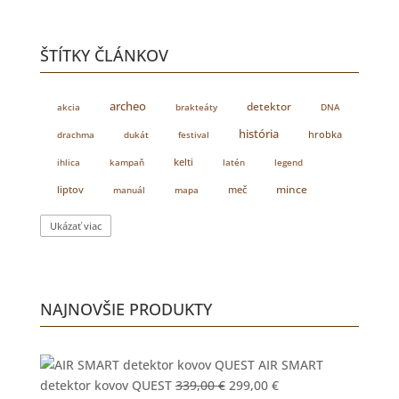
ŠTÍTKY ČLÁNKOV
archeo
detektor
akcia
brakteáty
DNA
história
drachma
dukát
festival
hrobka
kelti
ihlica
kampaň
latén
legend
liptov
meč
mince
manuál
mapa
Ukázať viac
NAJNOVŠIE PRODUKTY
AIR SMART
Pôvodná
Aktuálna
detektor kovov QUEST
339,00
€
299,00
€