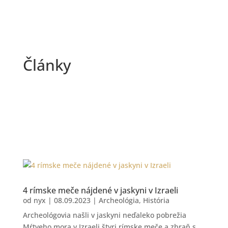
Články
4 rímske meče nájdené v jaskyni v Izraeli
od
nyx
|
08.09.2023
|
Archeológia
,
História
Archeológovia našli v jaskyni neďaleko pobrežia
Mŕtveho mora v Izraeli štyri rímske meče a zbraň s