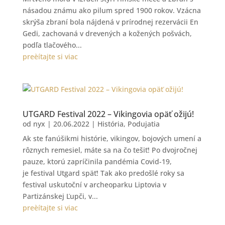
násadou známu ako pilum spred 1900 rokov. Vzácna
skrýša zbraní bola nájdená v prírodnej rezervácii En
Gedi, zachovaná v drevených a kožených pošvách,
podľa tlačového...
preèítajte si viac
UTGARD Festival 2022 – Vikingovia opäť ožijú!
od
nyx
|
20.06.2022
|
História
,
Podujatia
Ak ste fanúšikmi histórie, vikingov, bojových umení a
rôznych remesiel, máte sa na čo tešiť! Po dvojročnej
pauze, ktorú zapríčinila pandémia Covid-19,
je festival Utgard späť! Tak ako predošlé roky sa
festival uskutoční v archeoparku Liptovia v
Partizánskej Ľupči, v...
preèítajte si viac