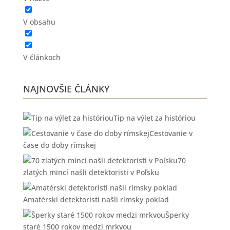
V obsahu
V článkoch
NAJNOVŠIE ČLÁNKY
Tip na výlet za históriou
Cestovanie v
čase do doby rímskej
70
zlatých mincí našli detektoristi v Poľsku
Amatérski detektoristi našli rímsky poklad
Šperky
staré 1500 rokov medzi mrkvou