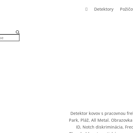

Detektory
Požič
Darčeky
SIMPLEX LITE S
VLF
NOKTA
5m
SK
EN
Detektor kovov s pracovnou fr
Park, Pláž, All Metal. Obrazovk
ID, Notch diskriminácia, Fre