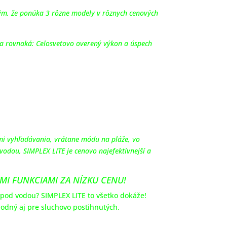
tým, že ponúka 3 rôzne modely v rôznych cenových
la rovnaká: Celosvetovo overený výkon a úspech
mi vyhľadávania, vrátane módu na pláže, vo
vodou, SIMPLEX LITE je cenovo najefektívnejší a
I FUNKCIAMI ZA NÍZKU CENU!
e pod vodou? SIMPLEX LITE to všetko dokáže!
vhodný aj pre sluchovo postihnutých.