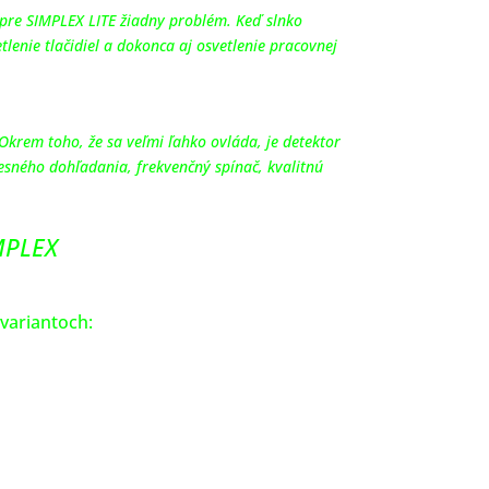
e pre SIMPLEX LITE žiadny problém. Keď slnko
lenie tlačidiel a dokonca aj osvetlenie pracovnej
 Okrem toho, že sa veľmi ľahko ovláda, je detektor
resného dohľadania, frekvenčný spínač, kvalitnú
.
MPLEX
 variantoch: