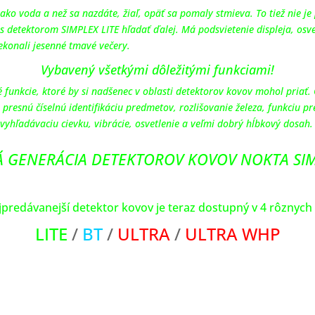
ako voda a než sa nazdáte, žiaľ, opäť sa pomaly stmieva. To tiež nie j
 detektorom SIMPLEX LITE hľadať ďalej. Má podsvietenie displeja, osvet
rekonali jesenné tmavé večery.
Vybavený všetkými dôležitými funkciami!
 funkcie, ktoré by si nadšenec v oblasti detektorov kovov mohol priať.
resnú číselnú identifikáciu predmetov, rozlišovanie železa, funkciu p
vyhľadávaciu cievku, vibrácie, osvetlenie a veľmi dobrý hĺbkový dosah
 GENERÁCIA DETEKTOROV KOVOV NOKTA SI
predávanejší detektor kovov je teraz dostupný v 4 rôznych
LITE
/
BT
/
ULTRA
/
ULTRA WHP