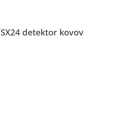
 SX24 detektor kovov
Darčeky
VLF
5m
SK
EN