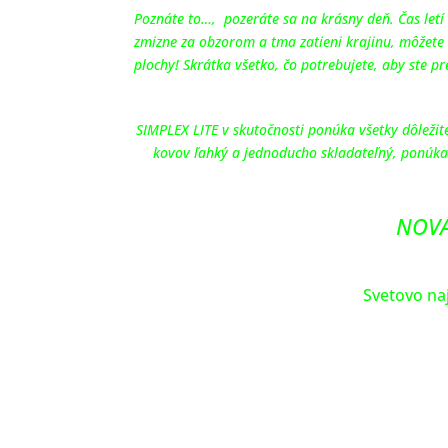
Poznáte to…, pozeráte sa na krásny deň. Čas letí 
zmizne za obzorom a tma zatieni krajinu, môžete s
plochy! Skrátka všetko, čo potrebujete, aby ste p
SIMPLEX LITE v skutočnosti ponúka všetky dôležité
kovov ľahký a jednoducho skladateľný, ponúka p
NOVÁ
Svetovo naj