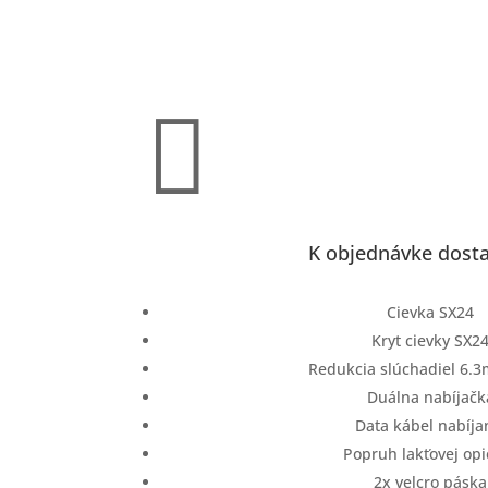

K objednávke dosta
Cievka SX24
Kryt cievky SX2
Redukcia slúchadiel 6.3
Duálna nabíjačk
Data kábel nabíja
Popruh lakťovej opi
2x velcro páska