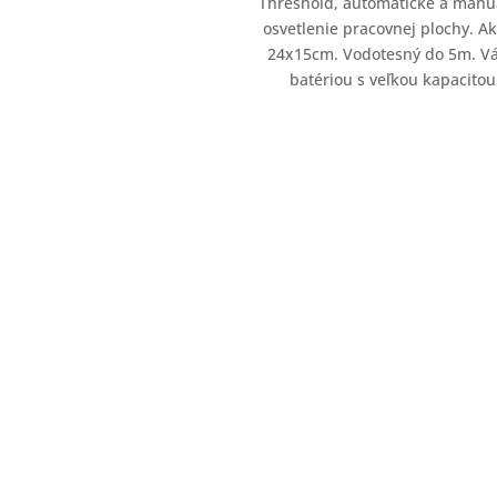
Threshold, automatické a manuá
osvetlenie pracovnej plochy. Ak
24x15cm. Vodotesný do 5m. Vá
batériou s veľkou kapacit
P