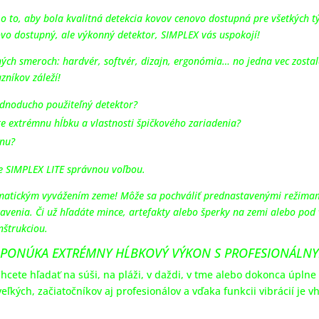
 o to, aby bola kvalitná detekcia kovov cenovo dostupná pre všetkých 
novo dostupný, ale výkonný detektor, SIMPLEX vás uspokojí!
ch smeroch: hardvér, softvér, dizajn, ergonómia… no jedna vec zosta
zníkov záleží!
ednoducho použiteľný detektor?
ete extrémnu hĺbku a vlastnosti špičkového zariadenia?
enu?
je SIMPLEX LITE správnou voľbou.
tomatickým vyvážením zeme! Môže sa pochváliť prednastavenými režima
avenia. Či už hľadáte mince, artefakty alebo šperky na zemi alebo pod 
nštrukciou.
 PONÚKA EXTRÉMNY HĹBKOVÝ VÝKON S PROFESIONÁLNYM
Chcete hľadať na súši, na pláži, v daždi, v tme alebo dokonca úpln
eľkých, začiatočníkov aj profesionálov a vďaka funkcii vibrácií je 