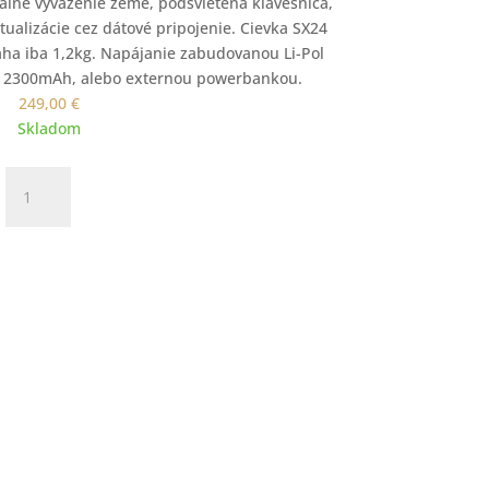
lne vyváženie zeme, podsvietená klávesnica,
tualizácie cez dátové pripojenie. Cievka SX24
ha iba 1,2kg. Napájanie zabudovanou Li-Pol
ou 2300mAh, alebo externou powerbankou.
249,00
€
Skladom
množstvo
SIMPLEX
LITE
ridať do košíka
SX24
detektor
kovov
NOKTA