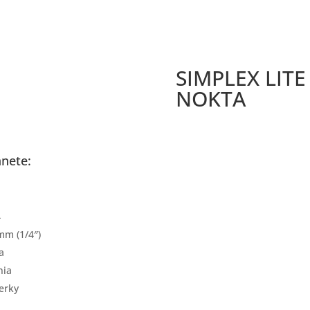
SIMPLEX LITE
NOKTA
3 roky
záruka
nete:
4
mm (1/4″)
a
nia
erky