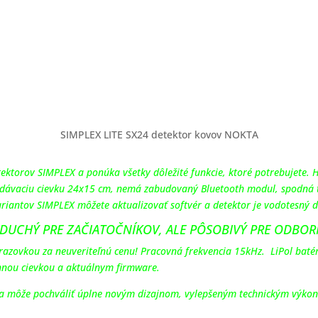
SIMPLEX LITE SX24 detektor kovov NOKTA
tektorov SIMPLEX a ponúka všetky dôležité funkcie, ktoré potrebujete. 
dávaciu cievku 24x15 cm, nemá zabudovaný Bluetooth modul, spodná ty
riantov SIMPLEX môžete aktualizovať softvér a detektor je vodotesný d
DUCHÝ PRE ZAČIATOČNÍKOV, ALE PÔSOBIVÝ PRE ODBOR
razovkou za neuveriteľnú cenu! Pracovná frekvencia 15kHz. LiPol batér
nnou cievkou a aktuálnym firmware.
 môže pochváliť úplne novým dizajnom, vylepšeným technickým výkon