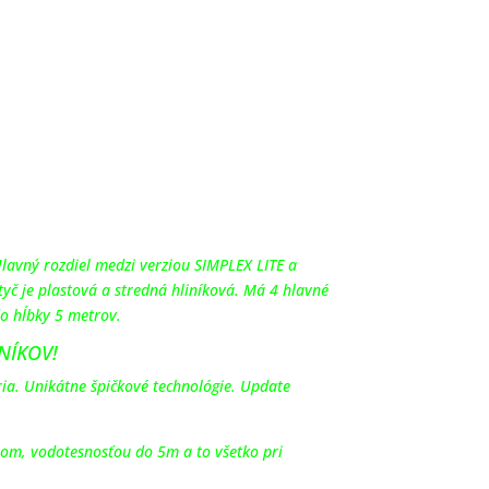
Hlavný rozdiel medzi verziou SIMPLEX LITE a
č je plastová a stredná hliníková. Má 4 hlavné
o hĺbky 5 metrov.
NÍKOV!
ia. Unikátne špičkové technológie. Update
om, vodotesnosťou do 5m a to všetko pri