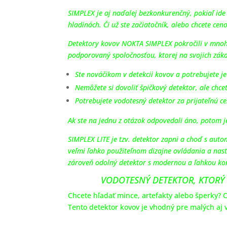
SIMPLEX je aj naďalej bezkonkurenčný, pokiaľ ide
hladinách. Či už ste začiatočník, alebo chcete ce
Detektory kovov NOKTA SIMPLEX pokročili v mnohý
podporovaný spoločnosťou, ktorej na svojich záka
Ste nováčikom v detekcii kovov a potrebujete j
Nemôžete si dovoliť špičkový detektor, ale chc
Potrebujete vodotesný detektor za prijateľnú c
Ak ste na jednu z otázok odpovedali áno, potom 
SIMPLEX LITE je tzv. detektor zapni a choď s au
veľmi ľahko použiteľnom dizajne ovládania a nast
zároveň odolný detektor s modernou a ľahkou ko
VODOTESNÝ DETEKTOR, KTORÝ
Chcete hľadať mince, artefakty alebo šperky? 
Tento detektor kovov je vhodný pre malých aj v