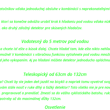
iatočníkov vďaka jednoduchej obsluhe v kombinácii s neprekonateľnými 
 ktorí sa konečne odvážia urobiť krok k hľadaniu pod vodou vďaka nízk
, ako druhý záložný detektor pre skúsených hľadačov.
Vodotesný do 5 metrov pod vodou
e a chcete ísť ešte o kúsok ďalej. Chcete hľadať tam, kde ešte nikto nehľ
e možné! V kombinácii s vibračnou funkciou vytiahnete pod vodou množs
red jeho vykopaním. Aj po hľadaní môžete detektor jednoducho opláchn
Teleskopický od 63cm do 132cm
? Chceli by ste jeden deň jazdiť na bicykli a napriek tomu vyvetrať svo
ám stále nosiť v ruke dlhý a ťažký detektor? Toto všetko nie je pre no
prepravovať a prenášať. Zmestí sa do vášho cyklistického batohu, ruk
 potreby až do maximálnej dĺžky 132cm.
Osvetlenie