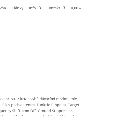
ovňa
Články
Info
Kontakt
0,00
€
X24 detektor kovov
ekvenciou 15kHz s vyhľadávacími módmi Pole,
a LCD s podsvietením. Funkcie Pinpoint, Target
quency Shift, Iron Off, Ground Suppressor,