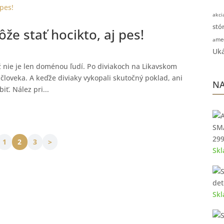
akci
stór
e stať hocikto, aj pes!
me
a
Uká
ž nie je len doménou ľudí. Po diviakoch na Likavskom
 človeka. A keďže diviaky vykopali skutočný poklad, ani
NA
iť. Nález pri...
SMA
Pô
29
1
2
3
>
cen
Sk
bol
339
det
Sk