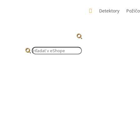

Detektory
Požič
Products
search