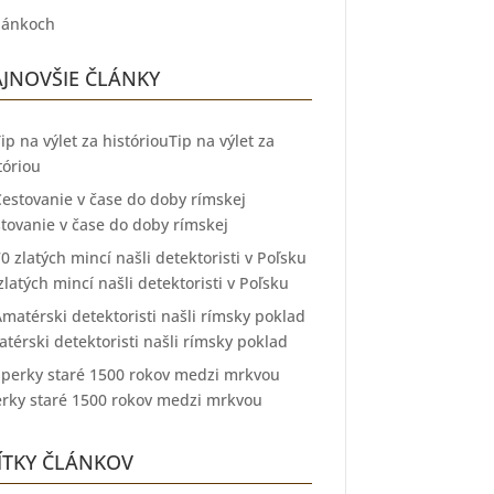
lánkoch
JNOVŠIE ČLÁNKY
Tip na výlet za
tóriou
tovanie v čase do doby rímskej
zlatých mincí našli detektoristi v Poľsku
térski detektoristi našli rímsky poklad
rky staré 1500 rokov medzi mrkvou
ÍTKY ČLÁNKOV