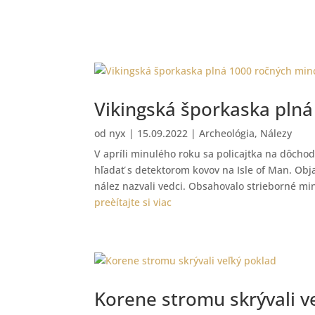
Vikingská šporkaska plná
od
nyx
|
15.09.2022
|
Archeológia
,
Nálezy
V apríli minulého roku sa policajtka na dôchod
hľadať s detektorom kovov na Isle of Man. Obja
nález nazvali vedci. Obsahovalo strieborné min
preèítajte si viac
Korene stromu skrývali v