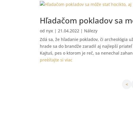
Hľadačom pokladov sa môž
od
nyx
|
21.04.2022
|
Nálezy
Zdá sa, že hľadanie pokladov, či archeológia u
hrade sa do brandže zaradil aj najlepší priateľ
Kajtuś, pes o ktorom je reč, sa nenechal zahanb
preèítajte si viac
<