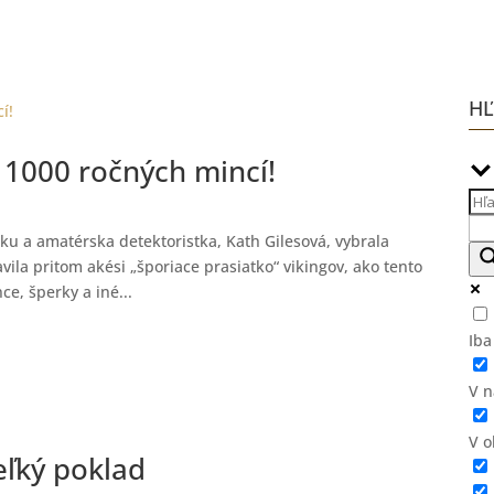
HĽ
 1000 ročných mincí!
ku a amatérska detektoristka, Kath Gilesová, vybrala
vila pritom akési „šporiace prasiatko“ vikingov, ako tento
ce, šperky a iné...
Iba
V n
V 
eľký poklad