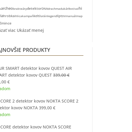
archeo
hi
detektor
a
brakteáty
DNA
drachma
dukát
festival
ia
kelti
liptov
hrobka
ihlica
kampaň
latén
legend
manuál
map
č
mince
zať viac
Ukázať menej
JNOVŠIE PRODUKTY
AIR
RT detektor kovov QUEST
339,00
€
vodná
Aktuálna
9,00
€
a
cena
ladom
a:
je:
SCORE 2
,00 €.
299,00 €.
ektor kovov NOKTA
399,00
€
ladom
SCORE