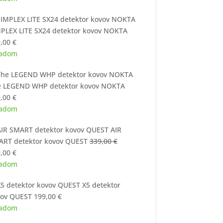
PLEX LITE SX24 detektor kovov NOKTA
9,00
€
ladom
e LEGEND WHP detektor kovov NOKTA
9,00
€
ladom
AIR
RT detektor kovov QUEST
339,00
€
vodná
Aktuálna
9,00
€
a
cena
ladom
a:
je:
X5 detektor
,00 €.
299,00 €.
vov QUEST
199,00
€
ladom