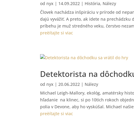
od
nyx
|
14.09.2022
|
História
,
Nálezy
Človek nachádza inšpiráciu v prírode od nepamä
dajú vyvážiť. A preto, ak idete na prechádzku 
príbehu je muž stredného veku, čerstvo nezame
preèítajte si viac
Detektorista na dôchodku 
od
nyx
|
20.06.2022
|
Nálezy
Michael Leigh-Mallory, ekológ, amatérsky histor
hľadanie na klinec, si po 10tich rokoch objedn
polia v Devone, aby ho vyskúšal. Michael našiel
preèítajte si viac