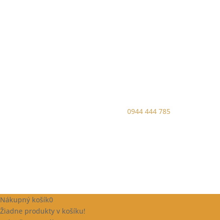
0944 444 785
Nákupný košík
0
Žiadne produkty v košíku!