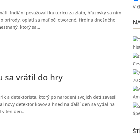
V č
ti. Indiáni považovali kukuricu za zlato, hľuzovky sa ním
do prírody, oplatí sa mať oči otvorené. Hrdina dnešného
NA
stnaný, ktorý sa...
his
Ces
sa vrátil do hry
70 
Ama
ik a detektorista, ktorý po narodení svojich detí zavesil
al nový detektor kovov a hneď na ďalší deň sa vydal na
 v ten deň...
Špe
ŠT