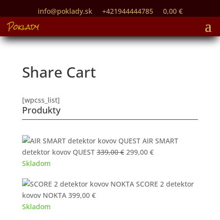
info@poklady.sk
+421944444785
0,00
€
Share Cart
[wpcss_list]
Produkty
AIR SMART
Pôvodná
Aktuálna
detektor kovov QUEST
339,00
€
299,00
€
cena
cena
Skladom
bola:
je:
SCORE 2 detektor
339,00 €.
299,00 €.
kovov NOKTA
399,00
€
Skladom