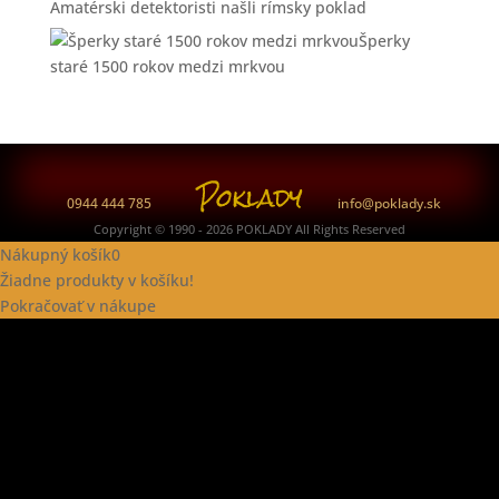
Amatérski detektoristi našli rímsky poklad
Šperky
staré 1500 rokov medzi mrkvou
0944 444 785
info@poklady.sk
Copyright © 1990 - 2026 POKLADY All Rights Reserved
Nákupný košík
0
Žiadne produkty v košíku!
Pokračovať v nákupe