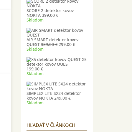
SCORE 2 detektor kovov
NOKTA
399,00
€
Skladom
AIR SMART detektor kovov
Pôvodná
Aktuálna
QUEST
339,00
€
299,00
€
cena
cena
Skladom
bola:
je:
339,00 €.
299,00 €.
X5
detektor kovov QUEST
199,00
€
Skladom
SIMPLEX LITE SX24 detektor
kovov NOKTA
249,00
€
Skladom
HĽADAŤ V ČLÁNKOCH