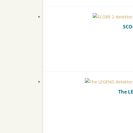
SCO
The L