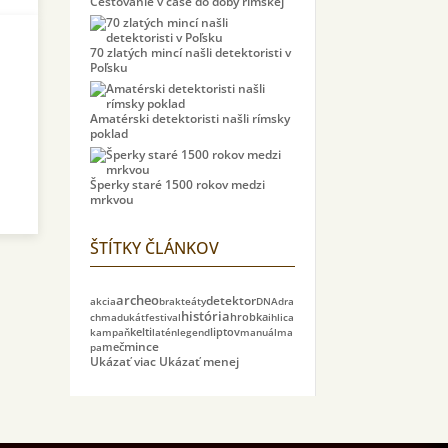
Cestovanie v čase do doby rímskej
70 zlatých mincí našli detektoristi v
Poľsku
Amatérski detektoristi našli rímsky
poklad
Šperky staré 1500 rokov medzi
mrkvou
ŠTÍTKY ČLÁNKOV
archeo
detektor
akcia
brakteáty
DNA
dra
história
chma
dukát
festival
hrobka
ihlica
kelti
liptov
kampaň
latén
legend
manuál
ma
meč
mince
pa
Ukázať viac
Ukázať menej