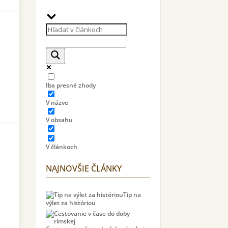
Iba presné zhody
V názve
V obsahu
V článkoch
NAJNOVŠIE ČLÁNKY
Tip na
výlet za históriou