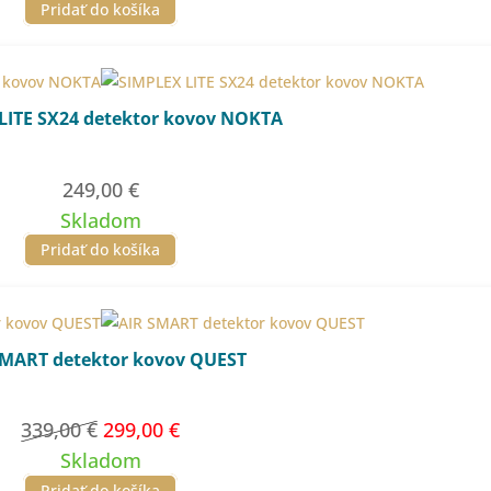
Pridať do košíka
LITE SX24 detektor kovov NOKTA
249,00
€
Skladom
Pridať do košíka
SMART detektor kovov QUEST
Pôvodná
Aktuálna
339,00
€
299,00
€
cena
cena
Skladom
bola:
je:
Pridať do košíka